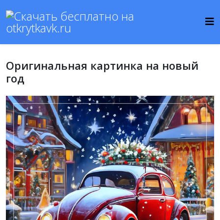
Оригинальная картинка на новый
год