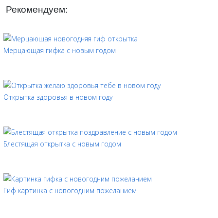
Рекомендуем:
Мерцающая гифка с новым годом
Открытка здоровья в новом году
Блестящая открытка с новым годом
Гиф картинка с новогодним пожеланием