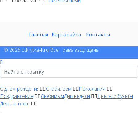
Пожелания
Спокойной ночи
Главная
Карта сайта
Контакты
© 2026
otkrytkavk.ru
Все права защищены
Открытки на праздники
С днем рождения
С юбилеем
Пожелания
Поздравления
Любимым
Дни недели
Цветы и букеты
День ангела