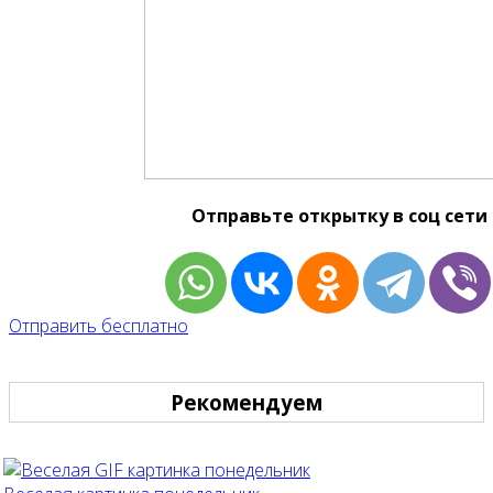
Отправьте открытку в соц сети
Отправить бесплатно
Рекомендуем