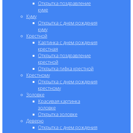
Открытка поздравление
куме
Куму
Открытка с днем рождения
куму
Крестной
Картинка с днем рождения
крестная
Открытка поздравление
крестной
Открытка гифка крестной
Крестному
Открытка с днем рождения
крестному
Золовке
Красивая картинка
золовке
Открытка золовке
Деверю
Открытка с днем рождения