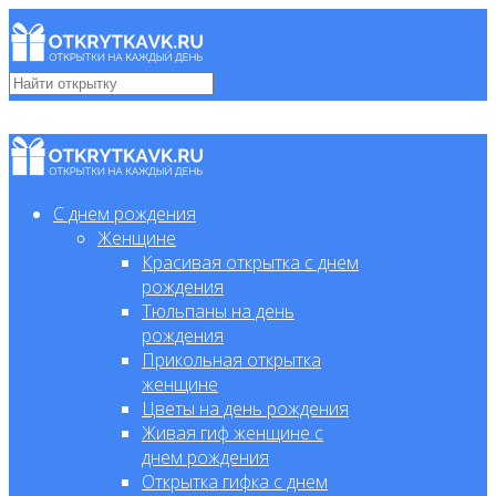
С днем рождения
Женщине
Красивая открытка с днем
рождения
Тюльпаны на день
рождения
Прикольная открытка
женщине
Цветы на день рождения
Живая гиф женщине с
днем рождения
Открытка гифка с днем