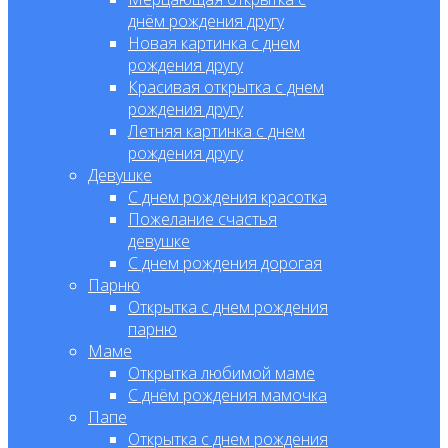
днём рождения другу
Новая картинка с днем
рождения другу
Красивая открытка с днем
рождения другу
Летняя картинка с днем
рождения другу
Девушке
С днем рождения красотка
Пожелание счастья
девушке
С днем рождения дорогая
Парню
Открытка с днем рождения
парню
Маме
Открытка любимой маме
С днём рождения мамочка
Папе
Открытка с днем рождения