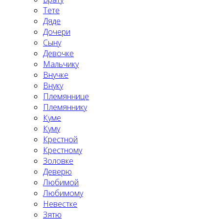
Тете
Дяде
Дочери
Сыну
Девочке
Мальчику
Внучке
Внуку
Племяннице
Племяннику
Куме
Куму
Крестной
Крестному
Золовке
Деверю
Любимой
Любимому
Невестке
Зятю