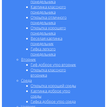
понедельника
Картинка классного
понедельника
Открытка отличного
понедельника
Открытка хорошего
понедельника
Веселая картинка
понедельник
Гифка легкого
понедельника
Вторник
Гиф доброе утро вторник
Открытка классного
вторника
Среда
Открытка хорошей среды
Картинка доброе утро
среды
Гифка доброе утро среда
Четверг