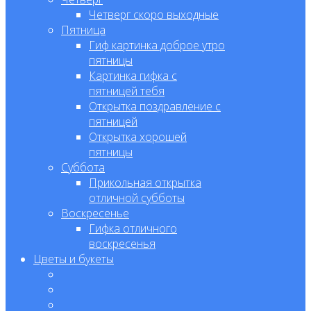
Четверг скоро выходные
Пятница
Гиф картинка доброе утро
пятницы
Картинка гифка с
пятницей тебя
Открытка поздравление с
пятницей
Открытка хорошей
пятницы
Суббота
Прикольная открытка
отличной субботы
Воскресенье
Гифка отличного
воскресенья
Цветы и букеты