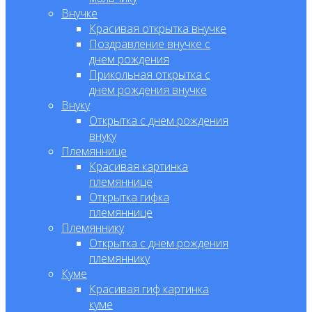
Внучке
Красивая открытка внучке
Поздравление внучке с
днем рождения
Прикольная открытка с
днем рождения внучке
Внуку
Открытка с днем рождения
внуку
Племяннице
Красивая картинка
племяннице
Открытка гифка
племяннице
Племяннику
Открытка с днем рождения
племяннику
Куме
Красивая гиф картинка
куме