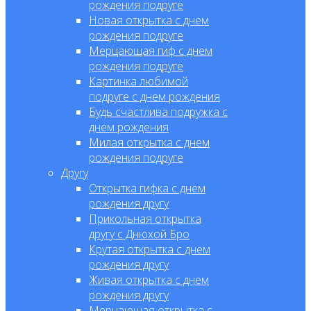
рождения подруге
Новая открытка с днем
рождения подруге
Мерцающая гиф с днем
рождения подруге
Картинка любимой
подруге с днем рождения
Будь счастлива подружка с
днем рождения
Милая открытка с днем
рождения подруге
Другу
Открытка гифка с днем
рождения другу
Прикольная открытка
другу с Днюхой Бро
Крутая открытка с днем
рождения другу
Живая открытка с днем
рождения другу
Мерцающая открытка с