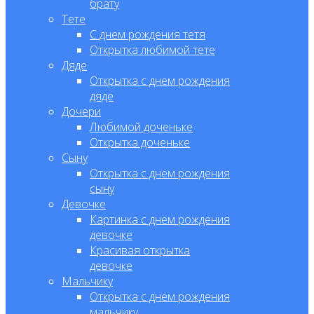
брату
Тете
С днем рождения тетя
Открытка любимой тете
Дяде
Открытка с днем рождения
дяде
Дочери
Любимой доченьке
Открытка доченьке
Сыну
Открытка с днем рождения
сыну
Девочке
Картинка с днем рождения
девочке
Красивая открытка
девочке
Мальчику
Открытка с днем рождения
мальчику