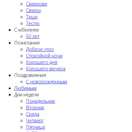
Свекрови
Свекру
Теще
Тестю
С юбилеем
50 лет
Пожелания
Доброе утро
Спокойной ночи
Хорошего дня
Хорошего вечера
Поздравления
С новорожденным
Любимым
Дни недели
Понедельник
Вторник
Среда
Четверг
Пятница