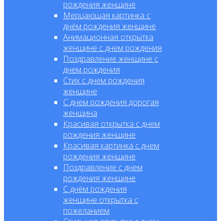
рождения женщине
Мерцающая картинка с
днём рождения женщине
Анимационная открытка
женщине с днем рождения
Поздравление женщине с
днем рождения
Стих с днем рождения
женщине
С днем рождения дорогая
женщина
Красивая открытка с днем
рождения женщине
Красивая картинка с днем
рождения женщине
Поздравление с днем
рождения женщине
С днём рождения
женщине открытка с
пожеланием