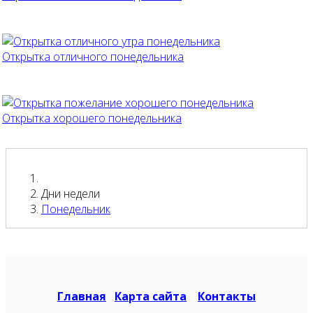
Открытка отличного понедельника
Открытка хорошего понедельника
Дни недели
Понедельник
Главная
Карта сайта
Контакты