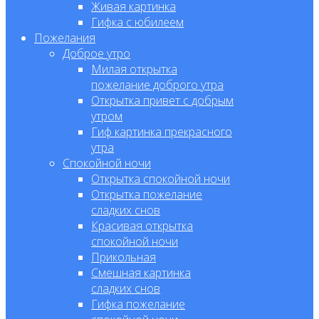
Живая картинка
Гифка с юбилеем
Пожелания
Доброе утро
Милая открытка
пожелание доброго утра
Открытка привет с добрым
утром
Гиф картинка прекрасного
утра
Спокойной ночи
Открытка спокойной ночи
Открытка пожелание
сладких снов
Красивая открытка
спокойной ночи
Прикольная
Смешная картинка
сладких снов
Гифка пожелание