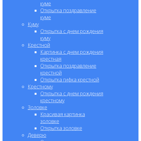
куме
Открытка поздравление
куме
Куму
Открытка с днем рождения
куму
Крестной
Картинка с днем рождения
крестная
Открытка поздравление
крестной
Открытка гифка крестной
Крестному
Открытка с днем рождения
крестному
Золовке
Красивая картинка
золовке
Открытка золовке
Деверю