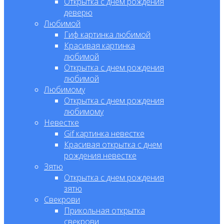
Открытка с днем рождения
деверю
Любимой
Гиф картинка любимой
Красивая картинка
любимой
Открытка с днем рождения
любимой
Любимому
Открытка с днем рождения
любимому
Невестке
Gif картинка невестке
Красивая открытка с днем
рождения невестке
Зятю
Открытка с днем рождения
зятю
Свекрови
Прикольная открытка
свекрови