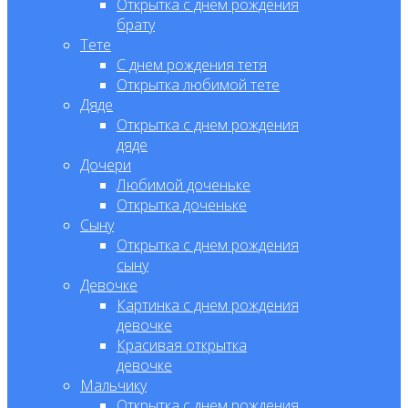
Открытка с днем рождения
брату
Тете
С днем рождения тетя
Открытка любимой тете
Дяде
Открытка с днем рождения
дяде
Дочери
Любимой доченьке
Открытка доченьке
Сыну
Открытка с днем рождения
сыну
Девочке
Картинка с днем рождения
девочке
Красивая открытка
девочке
Мальчику
Открытка с днем рождения