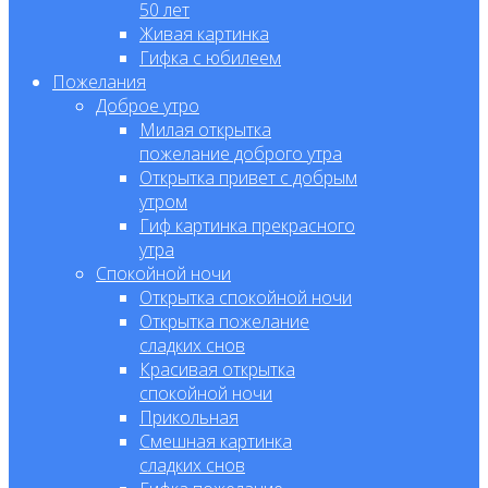
50 лет
Живая картинка
Гифка с юбилеем
Пожелания
Доброе утро
Милая открытка
пожелание доброго утра
Открытка привет с добрым
утром
Гиф картинка прекрасного
утра
Спокойной ночи
Открытка спокойной ночи
Открытка пожелание
сладких снов
Красивая открытка
спокойной ночи
Прикольная
Смешная картинка
сладких снов