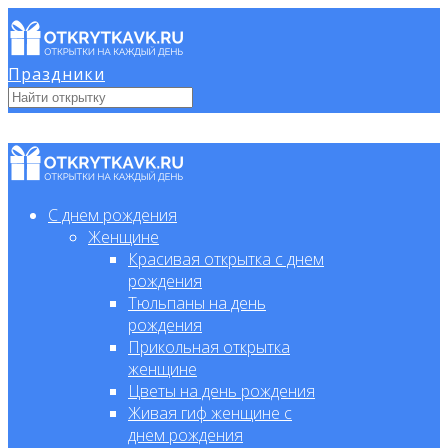
Праздники
С днем рождения
Женщине
Красивая открытка с днем
рождения
Тюльпаны на день
рождения
Прикольная открытка
женщине
Цветы на день рождения
Живая гиф женщине с
днем рождения