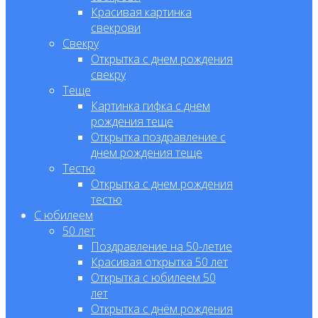
Красивая картинка
свекрови
Свекру
Открытка с днем рождения
свекру
Теще
Картинка гифка с днем
рождения теще
Открытка поздравление с
днем рождения теще
Тестю
Открытка с днем рождения
тестю
С юбилеем
50 лет
Поздравление на 50-летие
Красивая открытка 50 лет
Открытка с юбилеем 50
лет
Открытка с днём рождения