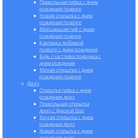
Прикольная гифка с днем
рождения подруге
Новая открытка с днем
рождения подруге
Мерцающая гиф с днем
рождения подруге
Картинка любимой
подруге с днем рождения
Будь счастлива подружка с
днем рождения
Милая открытка с днем
рождения подруге
Другу
Открытка гифка с днем
рождения другу
Прикольная открытка
другу с Днюхой Бро
Крутая открытка с днем
рождения другу
Живая открытка с днем
рождения другу