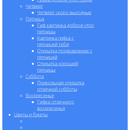
Четверг
Четверг скоро выходные
Пятница
Гиф картинка доброе утро
пятницы
Картинка гифка с
пятницей тебя
Открытка поздравление с
пятницей
Открытка хорошей
пятницы
Суббота
Прикольная открытка
отличной субботы
Воскресенье
Гифка отличного
воскресенья
Цветы и букеты