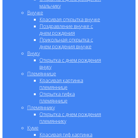
мальчику
Внучке
Красивая открытка внучке
Поздравление внучке с
днем рождения
Прикольная открытка с
днем рождения внучке
Внуку
Открытка с днем рождения
внуку
Племяннице
Красивая картинка
племяннице
Открытка гифка
племяннице
Племяннику
Открытка с днем рождения
племяннику
Куме
Красивая гиф картинка