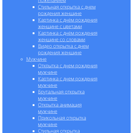
пожеланием
Стильная открытка с днем
рождения женщине
Картинка с днём рождения
женщине с цветами
Картинка с днём рождения
женщине со словами
Видео открытка с днем
рождения женщине
Мужчине
Открытка с днем рождения
мужчине
Картинка с днем рождения
мужчине
Брутальная открытка
мужчине
Открытка анимация
мужчине
Прикольная открытка
мужчине
Стильная открытка