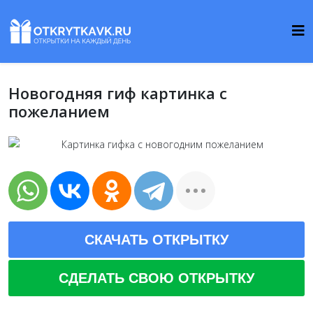
Новогодняя гиф картинка с
пожеланием
СКАЧАТЬ ОТКРЫТКУ
СДЕЛАТЬ СВОЮ ОТКРЫТКУ