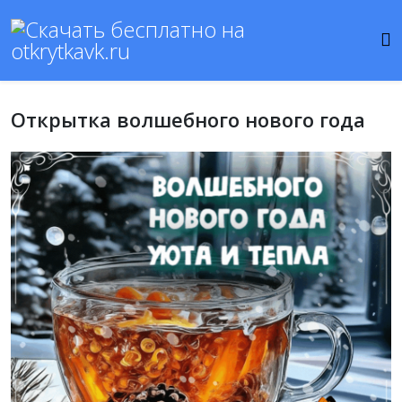
Открытка волшебного нового года