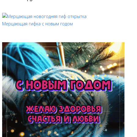
Мерцающая гифка с новым годом